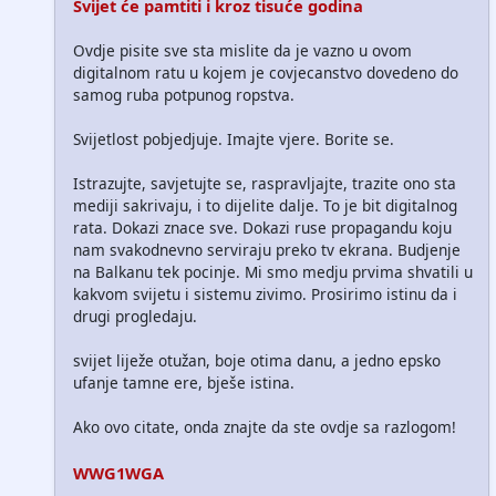
Svijet će pamtiti i kroz tisuće godina
Ovdje pisite sve sta mislite da je vazno u ovom
digitalnom ratu u kojem je covjecanstvo dovedeno do
samog ruba potpunog ropstva.
Svijetlost pobjedjuje. Imajte vjere. Borite se.
Istrazujte, savjetujte se, raspravljajte, trazite ono sta
mediji sakrivaju, i to dijelite dalje. To je bit digitalnog
rata. Dokazi znace sve. Dokazi ruse propagandu koju
nam svakodnevno serviraju preko tv ekrana. Budjenje
na Balkanu tek pocinje. Mi smo medju prvima shvatili u
kakvom svijetu i sistemu zivimo. Prosirimo istinu da i
drugi progledaju.
svijet liježe otužan, boje otima danu, a jedno epsko
ufanje tamne ere, bješe istina.
Ako ovo citate, onda znajte da ste ovdje sa razlogom!
WWG1WGA