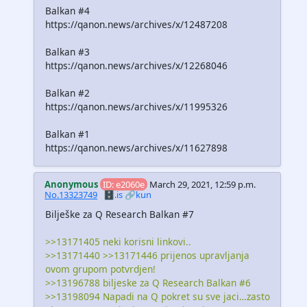
Balkan #4
https://qanon.news/archives/x/12487208
Balkan #3
https://qanon.news/archives/x/12268046
Balkan #2
https://qanon.news/archives/x/11995326
Balkan #1
https://qanon.news/archives/x/11627898
Anonymous
ID: e2060e
March 29, 2021, 12:59 p.m.
No.13323749
🗄️.is
🔗kun
Bilješke za Q Research Balkan #7
>>13171405 neki korisni linkovi..
>>13171440 >>13171446 prijenos upravljanja
ovom grupom potvrdjen!
>>13196788 biljeske za Q Research Balkan #6
>>13198094 Napadi na Q pokret su sve jaci…zasto