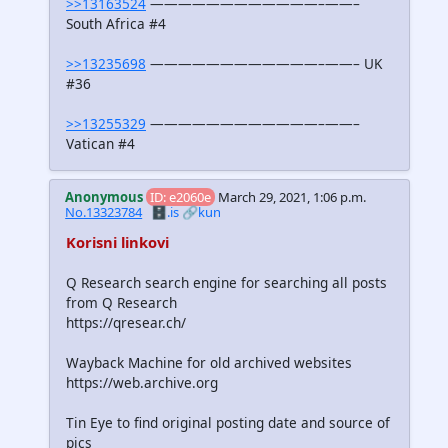
>>13163524
————————————–——–
South Africa #4
>>13235698
————————————–——– UK
#36
>>13255329
————————————–——–
Vatican #4
Anonymous
ID: e2060e
March 29, 2021, 1:06 p.m.
No.13323784
🗄️.is
🔗kun
Korisni linkovi
Q Research search engine for searching all posts
from Q Research
https://qresear.ch/
Wayback Machine for old archived websites
https://web.archive.org
Tin Eye to find original posting date and source of
pics