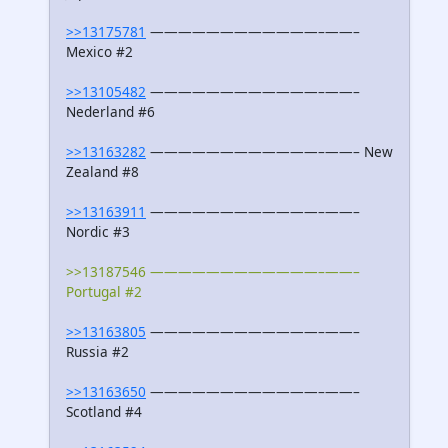
>>13175781
————————————–——–
Mexico #2
>>13105482
————————————–——–
Nederland #6
>>13163282
————————————–——– New
Zealand #8
>>13163911
————————————–——–
Nordic #3
>>13187546 ————————————–——–
Portugal #2
>>13163805
————————————–——–
Russia #2
>>13163650
————————————–——–
Scotland #4