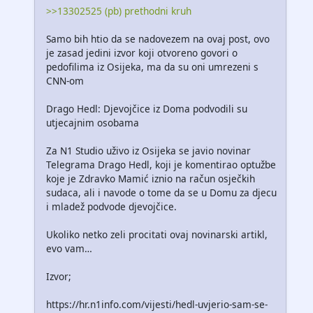
>>13302525 (pb) prethodni kruh
Samo bih htio da se nadovezem na ovaj post, ovo
je zasad jedini izvor koji otvoreno govori o
pedofilima iz Osijeka, ma da su oni umrezeni s
CNN-om
Drago Hedl: Djevojčice iz Doma podvodili su
utjecajnim osobama
Za N1 Studio uživo iz Osijeka se javio novinar
Telegrama Drago Hedl, koji je komentirao optužbe
koje je Zdravko Mamić iznio na račun osječkih
sudaca, ali i navode o tome da se u Domu za djecu
i mladež podvode djevojčice.
Ukoliko netko zeli procitati ovaj novinarski artikl,
evo vam…
Izvor;
https://hr.n1info.com/vijesti/hedl-uvjerio-sam-se-