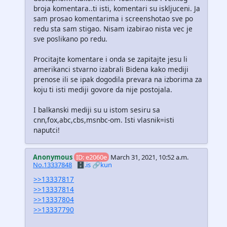
broja komentara..ti isti, komentari su iskljuceni. Ja
sam prosao komentarima i screenshotao sve po
redu sta sam stigao. Nisam izabirao nista vec je
sve poslikano po redu.
Procitajte komentare i onda se zapitajte jesu li
amerikanci stvarno izabrali Bidena kako mediji
prenose ili se ipak dogodila prevara na izborima za
koju ti isti mediji govore da nije postojala.
I balkanski mediji su u istom sesiru sa
cnn,fox,abc,cbs,msnbc-om. Isti vlasnik=isti
naputci!
Anonymous
ID: e2060e
March 31, 2021, 10:52 a.m.
No.13337848
🗄️.is
🔗kun
>>13337817
>>13337814
>>13337804
>>13337790