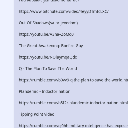
https://www.bitchute.com/video/4eyyDTmIcLXC/
Out Of Shadows(sa prijevodom)
https://youtu.be/A3na–ZoMq0
The Great Awakening: Bonfire Guy
https://youtu.be/NOiaymqaQdc
Q - The Plan To Save The World
https://rumble.com/vb0vv9-q-the-plan-to-save-the-world.h
Plandemic - Indoctorination
https://rumble.com/vb5f2r-plandemic-indoctorination.html
Tipping Point video
https://rumble.com/vcj0hh-military-inteligence-has-exposed