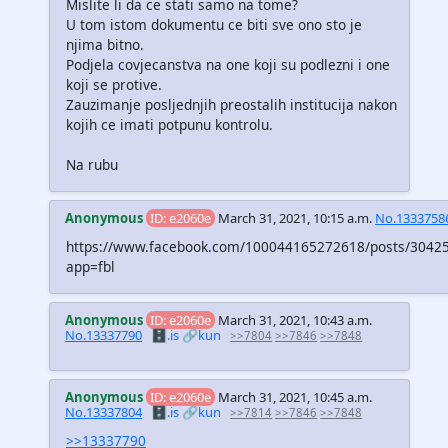
Mislite li da ce stati samo na tome?
U tom istom dokumentu ce biti sve ono sto je
njima bitno.
Podjela covjecanstva na one koji su podlezni i one
koji se protive.
Zauzimanje posljednjih preostalih institucija nakon
kojih ce imati potpunu kontrolu.
Na rubu
Anonymous
ID: e2060e
March 31, 2021, 10:15 a.m.
No.1333758
https://www.facebook.com/100044165272618/posts/3042
app=fbl
Anonymous
ID: e2060e
March 31, 2021, 10:43 a.m.
No.13337790
🗄️.is
🔗kun
>>7804
>>7846
>>7848
Anonymous
ID: e2060e
March 31, 2021, 10:45 a.m.
No.13337804
🗄️.is
🔗kun
>>7814
>>7846
>>7848
>>13337790