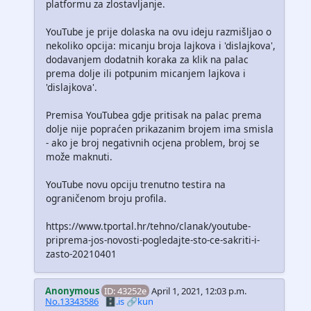
platformu za zlostavljanje.
YouTube je prije dolaska na ovu ideju razmišljao o
nekoliko opcija: micanju broja lajkova i 'dislajkova',
dodavanjem dodatnih koraka za klik na palac
prema dolje ili potpunim micanjem lajkova i
'dislajkova'.
Premisa YouTubea gdje pritisak na palac prema
dolje nije popraćen prikazanim brojem ima smisla
- ako je broj negativnih ocjena problem, broj se
može maknuti.
YouTube novu opciju trenutno testira na
ograničenom broju profila.
https://www.tportal.hr/tehno/clanak/youtube-
priprema-jos-novosti-pogledajte-sto-ce-sakriti-i-
zasto-20210401
Anonymous
ID: 43252e
April 1, 2021, 12:03 p.m.
No.13343586
🗄️.is
🔗kun