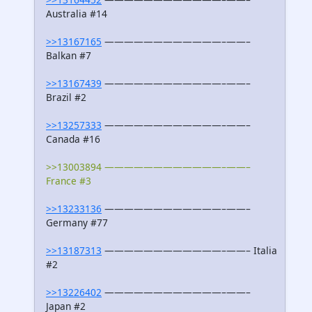
Australia #14
>>13167165
————————————–——–
Balkan #7
>>13167439
————————————–——–
Brazil #2
>>13257333
————————————–——–
Canada #16
>>13003894 ————————————–——–
France #3
>>13233136
————————————–——–
Germany #77
>>13187313
————————————–——– Italia
#2
>>13226402
————————————–——–
Japan #2