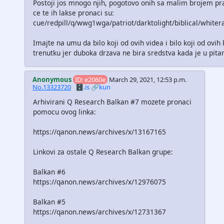
Postoji jos mnogo njih, pogotovo onih sa malim brojem prati
ce te ih lakse pronaci su:
cue/redpill/q/wwg1wga/patriot/darktolight/biblical/white
Imajte na umu da bilo koji od ovih videa i bilo koji od ovih
trenutku jer duboka drzava ne bira sredstva kada je u pitan
Anonymous
ID: e2060e
March 29, 2021, 12:53 p.m.
No.13323720
🗄️.is
🔗kun
Arhivirani Q Research Balkan #7 mozete pronaci
pomocu ovog linka:
https://qanon.news/archives/x/13167165
Linkovi za ostale Q Research Balkan grupe:
Balkan #6
https://qanon.news/archives/x/12976075
Balkan #5
https://qanon.news/archives/x/12731367