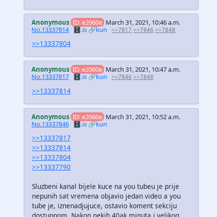
Anonymous
ID: e2060e
March 31, 2021, 10:46 a.m.
No.13337814
🗄️.is
🔗kun
>>7817
>>7846
>>7848
>>13337804
Anonymous
ID: e2060e
March 31, 2021, 10:47 a.m.
No.13337817
🗄️.is
🔗kun
>>7846
>>7848
>>13337814
Anonymous
ID: e2060e
March 31, 2021, 10:52 a.m.
No.13337846
🗄️.is
🔗kun
>>13337817
>>13337814
>>13337804
>>13337790
Sluzbeni kanal bijele kuce na you tubeu je prije
nepunih sat vremena objavio jedan video a you
tube je, iznenadjujuce, ostavio koment sekciju
dostupnom. Nakon nekih 40ak minuta i velikog