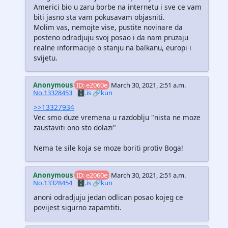
Americi bio u zaru borbe na internetu i sve ce vam
biti jasno sta vam pokusavam objasniti.
Molim vas, nemojte vise, pustite novinare da
posteno odradjuju svoj posao i da nam pruzaju
realne informacije o stanju na balkanu, europi i
svijetu.
Anonymous
ID: e2060e
March 30, 2021, 2:51 a.m.
No.13328453
🗄️.is
🔗kun
>>13327934
Vec smo duze vremena u razdoblju "nista ne moze
zaustaviti ono sto dolazi"
Nema te sile koja se moze boriti protiv Boga!
Anonymous
ID: e2060e
March 30, 2021, 2:51 a.m.
No.13328454
🗄️.is
🔗kun
anoni odradjuju jedan odlican posao kojeg ce
povijest sigurno zapamtiti.