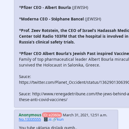
*
Pfizer CEO - Albert Bourla
(JEWISH)
*
Moderna CEO - Stéphane Bancel
(JEWISH)
*
Prof. Zeev Rotstein, the CEO of Israel’s Hadassah Medic
Center told Radio 103FM that the hospital is involved in
Russia’s clinical safety trials.
*
Pfizer CEO Albert Bourla's Jewish Past inspired Vaccin
Family of top pharmaceutical leader Albert Bourla miracu
survived the Holocaust in Salonika, Greece.
Sauce:
https://twitter.com/Planet_Occident/status/13629013063
Sauce: http://www.renegadetribune.com/the-jews-behind-al
these-anti-covid-vaccines/
Anonymous
ID: e2060e
March 31, 2021, 12:51 a.m.
No.13335555
🗄️.is
🔗kun
You tube uklanja dislajk gumb..