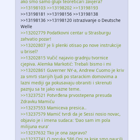
ako smo samo glupi teoreticari zavjera?
>>13198103 >>13198202 >>13198193
>>13198181 >>13198156 >>13198138
>>13198136 >>13198120 istrazivanje o Deutsche
Welle
>>13202779 Podatkovni centar u Strasburgu
zahvatio pozar!
>>13202807 je li plenki otisao po nove instrukcije
u brisel?
>>13202815 Vučić najavio gradnju tvornice
cjepiva. Alemka Markotić: Trebali bismo i mi
>>13202861 Guverner NY-a, Andrew Cuomo je kriv
za smrti starijih ljudi po starackim domovima a
lazni mediji ga pokusavaju obraniti i skrenuti
paznju sa te jako vazne teme.
>>13237521 Potvrđena prvostepena presuda
Zdravku Mamiću
>>13237553 Mamiceva presica..
>>13237579 Mamić tvrdi da je Sessi nosio novac,
objavio je i imena sudaca: ‘Dao sam im pola
milijuna eura‘
>>13237632 Tko je ona zapravo?
>>13237741 Q poruka 586 Oni za koje smo naucili