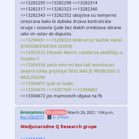
>>13282295 >>13282298 >>13282314
>>13282317 >>13282323 >>13282340
>>13282343 >>13282352 ubojstva su namjerno
izrezirana kako bi duboka drzava kontrolirala
oruzje i ostavila ljude bez ikakih sredstava obrane
iako im ustav do dopusta.
>>13296491 >>13298323 blokiran je Suetski Kanal
(EVERGREEN/EVER GIVEN)
>>13302525 Zdravko Mamic razotkriva pedofiliju u
Osijeku !!
>>13304336 zasto smo mi kao ludi teoretucari
zavjera tolika prijetnja? BOG NAS JE PROBUDIO S
RAZLOGOM!
>>13304655 ljudi se bude!
>>13304670 >>13307569 >>13304682
>>13304672 jos mamicevih objava na fb
Anonymous
ID: e2060e
March 29, 2021, 1:04 p.m.
No.13323777
🗄️.is
🔗kun
Medjunarodne Q Research grupe
>>13164452
————————————–——–