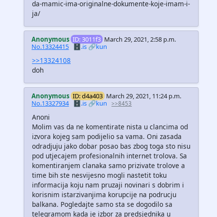
da-mamic-ima-originalne-dokumente-koje-imam-i-
ja/
Anonymous
ID: 3011f3
March 29, 2021, 2:58 p.m.
No.13324415
🗄️.is
🔗kun
>>13324108
doh
Anonymous
ID: d4a403
March 29, 2021, 11:24 p.m.
No.13327934
🗄️.is
🔗kun
>>8453
Anoni
Molim vas da ne komentirate nista u clancima od
izvora kojeg sam podijelio sa vama. Oni zasada
odradjuju jako dobar posao bas zbog toga sto nisu
pod utjecajem profesionalnih internet trolova. Sa
komentiranjem clanaka samo prizivate trolove a
time bih ste nesvijesno mogli nastetit toku
informacija koju nam pruzaji novinari s dobrim i
korisnim istarzivanjima korupcije na podrucju
balkana. Pogledajte samo sta se dogodilo sa
telegramom kada je izbor za predsjednika u