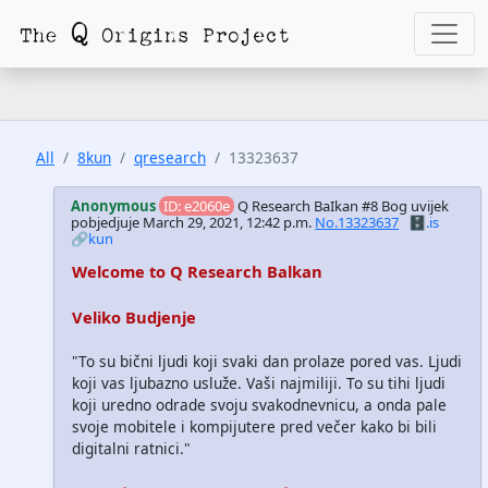
All
8kun
qresearch
13323637
Anonymous
ID: e2060e
Q Research BaIkan #8 Bog uvijek
pobjedjuje
March 29, 2021, 12:42 p.m.
No.13323637
🗄️.is
🔗kun
Welcome to Q Research Balkan
Veliko Budjenje
"To su bični ljudi koji svaki dan prolaze pored vas. Ljudi
koji vas ljubazno usluže. Vaši najmiliji. To su tihi ljudi
koji uredno odrade svoju svakodnevnicu, a onda pale
svoje mobitele i kompijutere pred večer kako bi bili
digitalni ratnici."