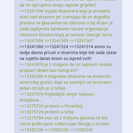
da im vjerujemo imaju najteze grijehe!!
>>13241504 Vojska Mianmara koja je preuzela
vlast nad drzavom jer sumnjaju da se dogodila
prevara sa glasovima na izborima u toj drzavi je
sada zaplijenila bankovne racune organizacije
Otvoreno Drustvo kojoj je osnivac George Soros.
>>13241506 >>13241569 >>13241567
>>13241560 >>13241524 >>13241514 anoni su
ovdje davno pricali o stvarima koje tek sada izlaze
na svjetlo dana! Anoni su ispred svih!
>>13241876 je li moguce da su napravili ovakav
propust? Biden kao hologram?
>>13245286 4 migranta uhvacena na meksicko
americkoj granici koje se sumnjici za terorizam.
Jedan od njih je iz Srbije
>>13257974 Pogledajte omjer lajkova i
dislajkova…
>>13275726 protesti u Hrvatskoj
>>13275728 protesti u Srbiji
>>13275784 vise od 2 milijuna glasova ce biti
rucno prebrojano u Maricopa Okrugu u Arizoni
>>13282236 >>13282256 >>13282242