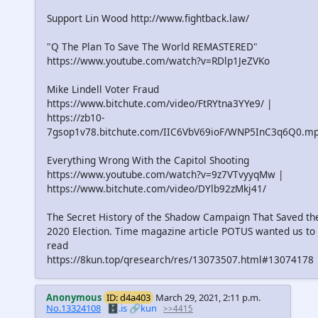
Support Lin Wood http://www.fightback.law/
"Q The Plan To Save The World REMASTERED"
https://www.youtube.com/watch?v=RDlp1JeZVKo
Mike Lindell Voter Fraud
https://www.bitchute.com/video/FtRYtna3YYe9/ |
https://zb10-
7gsop1v78.bitchute.com/IIC6VbV69ioF/WNP5InC3q6Q0.m
Everything Wrong With the Capitol Shooting
https://www.youtube.com/watch?v=9z7VTvyyqMw |
https://www.bitchute.com/video/DYlb92zMkj41/
The Secret History of the Shadow Campaign That Saved th
2020 Election. Time magazine article POTUS wanted us to
read
https://8kun.top/qresearch/res/13073507.html#13074178
Anonymous
ID: d4a403
March 29, 2021, 2:11 p.m.
No.13324108
🗄️.is
🔗kun
>>4415