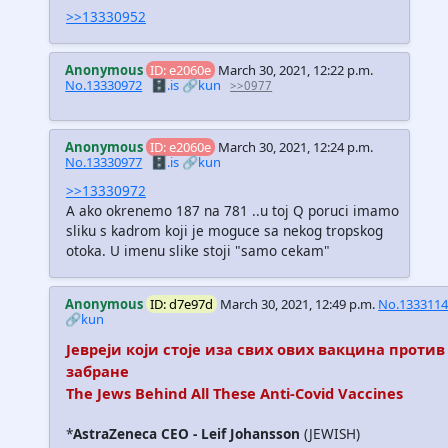
>>13330952
Anonymous
ID: e2060e
March 30, 2021, 12:22 p.m.
No.13330972
🗄️.is
🔗kun
>>0977
Anonymous
ID: e2060e
March 30, 2021, 12:24 p.m.
No.13330977
🗄️.is
🔗kun
>>13330972
A ako okrenemo 187 na 781 ..u toj Q poruci imamo
sliku s kadrom koji je moguce sa nekog tropskog
otoka. U imenu slike stoji "samo cekam"
Anonymous
ID: d7e97d
March 30, 2021, 12:49 p.m.
No.133311
🔗kun
Јевреји који стоје иза свих ових вакцина против
забране
The Jews Behind All These Anti-Covid Vaccines
*
AstraZeneca CEO - Leif Johansson
(JEWISH)