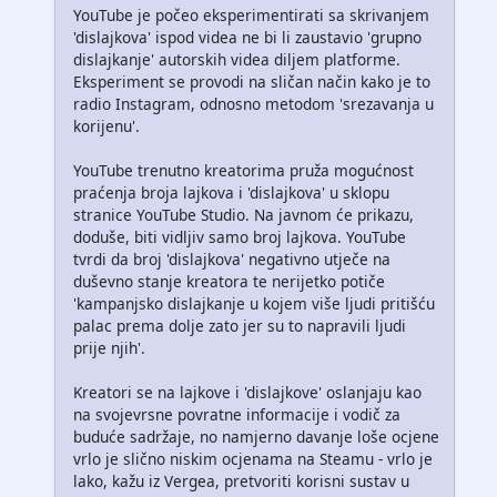
YouTube je počeo eksperimentirati sa skrivanjem
'dislajkova' ispod videa ne bi li zaustavio 'grupno
dislajkanje' autorskih videa diljem platforme.
Eksperiment se provodi na sličan način kako je to
radio Instagram, odnosno metodom 'srezavanja u
korijenu'.
YouTube trenutno kreatorima pruža mogućnost
praćenja broja lajkova i 'dislajkova' u sklopu
stranice YouTube Studio. Na javnom će prikazu,
doduše, biti vidljiv samo broj lajkova. YouTube
tvrdi da broj 'dislajkova' negativno utječe na
duševno stanje kreatora te nerijetko potiče
'kampanjsko dislajkanje u kojem više ljudi pritišću
palac prema dolje zato jer su to napravili ljudi
prije njih'.
Kreatori se na lajkove i 'dislajkove' oslanjaju kao
na svojevrsne povratne informacije i vodič za
buduće sadržaje, no namjerno davanje loše ocjene
vrlo je slično niskim ocjenama na Steamu - vrlo je
lako, kažu iz Vergea, pretvoriti korisni sustav u