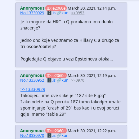
Anonymous
ID: e2060e
March 30, 2021, 12:14 p.m.
No.13330929
🗄️.is
🔗kun
>>0952
Je li moguce da HRC u Q porukama ima duplo
znacenje?
Jedno ono koje vec znamo za Hillary C a drugo za
tri osobe/obitelji?
Pogledajte Q objave u vezi Epsteinova otoka…
Anonymous
ID: e2060e
March 30, 2021, 12:19 p.m.
No.13330952
🗄️.is
🔗kun
>>0970
>>13330929
Takodjer… ime ove slike je "187 site E.jpg"
I ako odete na Q poruku 187 tamo takodjer imate
spominjanje "crash of 29" bas kao i u ovoj poruci
gdje imamo "table 29"
Anonymous
ID: e2060e
March 30, 2021, 12:22 p.m.
No.13330970
🗄️.is
🔗kun