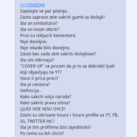
>>13343544
Zapitajte se par pitanja..
Zasto zapravo zele sakriti gumb za dislajk?
Sta on simbolizira?
Sta on moze otkriti?
Prvo su iskljucili komentare.
Nije dovoljno.
Nije nikada bilo dovoljno.
Zasto bas sada zele sakriti dislajkove?
Sta oni otkrivaju?
"COVER UP" sa pricom da je to za dobrobit ljudi
koji objavljuju na YT?
Hoce li prica proci?
Sta je cenzura?
Definicija..
Kako sakriti volju naroda?
Kako sakriti pravu istinu?
LJUDI VISE NISU OVCE!
Zasto su obrisane tisuce i tisuce profila sa YT, FB,
IG, TWITTER itd.?
Sta je tim profilima bilo zajednicko?
Po cemu su bili slicni?