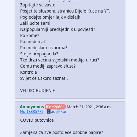
Zapitajte se zasto..
Posjetite sluzbenu stranicu Bijele Kuce na YT.
Pogledajte omjer lajk v dislajk
Zakljucite sami
Najpopularniji predsjednik u povjesti?
Po kome?
Po medijina?
Po medijskim izvorima?
Sto je propaganda?
Tko drzu vecinu svjetskih medija u ruci?
Cemu mediji zapravo sluze?
Kontrola
Svijet ce uskoro saznati.
VELIKO BUDJENJE
Anonymous
ID: e2060e
March 31, 2021, 2:36 a.m.
No.13335772
🗄️.is
🔗kun
COVID putovnice
Zamjena za sve postojece osobne papire?