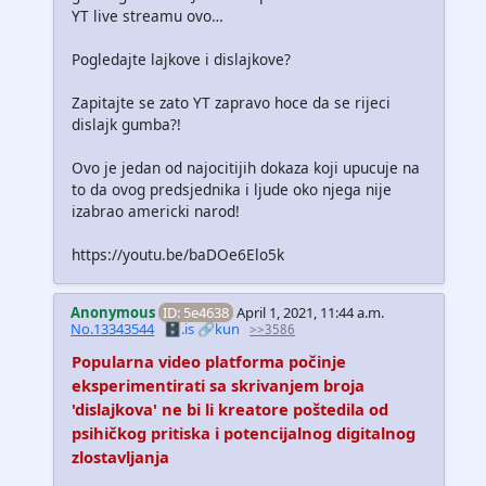
YT live streamu ovo…
Pogledajte lajkove i dislajkove?
Zapitajte se zato YT zapravo hoce da se rijeci
dislajk gumba?!
Ovo je jedan od najocitijih dokaza koji upucuje na
to da ovog predsjednika i ljude oko njega nije
izabrao americki narod!
https://youtu.be/baDOe6Elo5k
Anonymous
ID: 5e4638
April 1, 2021, 11:44 a.m.
No.13343544
🗄️.is
🔗kun
>>3586
Popularna video platforma počinje
eksperimentirati sa skrivanjem broja
'dislajkova' ne bi li kreatore poštedila od
psihičkog pritiska i potencijalnog digitalnog
zlostavljanja