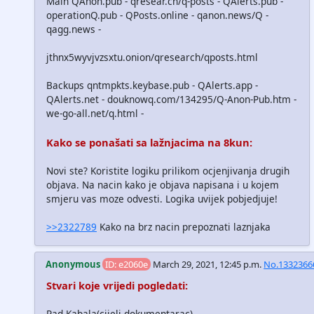
Main QAnon.pub - qresear.ch/q-posts - QAlerts.pub -
operationQ.pub - QPosts.online - qanon.news/Q -
qagg.news -
jthnx5wyvjvzsxtu.onion/qresearch/qposts.html
Backups qntmpkts.keybase.pub - QAlerts.app -
QAlerts.net - douknowq.com/134295/Q-Anon-Pub.htm -
we-go-all.net/q.html -
Kako se ponašati sa lažnjacima na 8kun:
Novi ste? Koristite logiku prilikom ocjenjivanja drugih
objava. Na nacin kako je objava napisana i u kojem
smjeru vas moze odvesti. Logika uvijek pobjedjuje!
>>2322789
Kako na brz nacin prepoznati laznjaka
Anonymous
ID: e2060e
March 29, 2021, 12:45 p.m.
No.1332366
Stvari koje vrijedi pogledati:
Pad Kabala(cijeli dokumentarac)