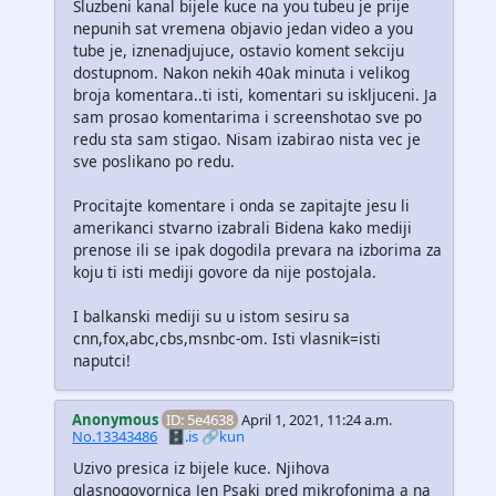
Sluzbeni kanal bijele kuce na you tubeu je prije
nepunih sat vremena objavio jedan video a you
tube je, iznenadjujuce, ostavio koment sekciju
dostupnom. Nakon nekih 40ak minuta i velikog
broja komentara..ti isti, komentari su iskljuceni. Ja
sam prosao komentarima i screenshotao sve po
redu sta sam stigao. Nisam izabirao nista vec je
sve poslikano po redu.
Procitajte komentare i onda se zapitajte jesu li
amerikanci stvarno izabrali Bidena kako mediji
prenose ili se ipak dogodila prevara na izborima za
koju ti isti mediji govore da nije postojala.
I balkanski mediji su u istom sesiru sa
cnn,fox,abc,cbs,msnbc-om. Isti vlasnik=isti
naputci!
Anonymous
ID: 5e4638
April 1, 2021, 11:24 a.m.
No.13343486
🗄️.is
🔗kun
Uzivo presica iz bijele kuce. Njihova
glasnogovornica Jen Psaki pred mikrofonima a na