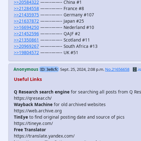
>>20584322
——–——– China #1
>>21284558
——–——– France #8
>>21435975
——–——– Germany #107
>>21637872
——–——– Japan #25
>>16694250
——–——– Nederland #10
>>21452596
——–——– QAJF #2
>>21350861
——–——– Scotland #11
>>20969267
——–——– South Africa #13
>>19804572
——–——– UK #51
Anonymous
ID: 3e8cfc
Sept. 25, 2024, 2:08 p.m.
No.21656658
🗄️.is
Useful Links
Q Research search engine
for searching all posts from Q Re
https://qresear.ch/
Wayback Machine
for old archived websites
https://web.archive.org
TinEye
to find original posting date and source of pics
https://tineye.com/
Free Translator
https://translate.yandex.com/