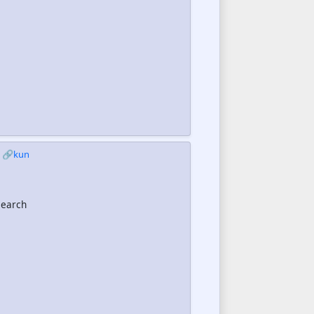
🔗kun
search