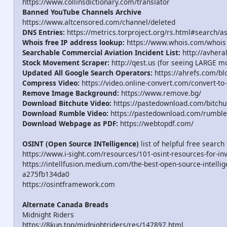
https://www.collinsdictionary.com/translator
Banned YouTube Channels Archive
https://www.altcensored.com/channel/deleted
DNS Entries:
https://metrics.torproject.org/rs.html#search/a
Whois free IP address lookup:
https://www.whois.com/whois
Searchable Commercial Aviation Incident List:
http://avhera
Stock Movement Scraper:
http://qest.us (for seeing LARGE m
Updated All Google Search Operators:
https://ahrefs.com/bl
Compress Video:
https://video.online-convert.com/convert-t
Remove Image Background:
https://www.remove.bg/
Download Bitchute Video:
https://pastedownload.com/bitchu
Download Rumble Video:
https://pastedownload.com/rumble
Download Webpage as PDF:
https://webtopdf.com/
OSINT (Open Source INTelligence)
list of helpful free search 
https://www.i-sight.com/resources/101-osint-resources-for-inv
https://intellfusion.medium.com/the-best-open-source-intellig
a275fb134da0
https://osintframework.com
Alternate Canada Breads
Midnight Riders
https://8kun.top/midnightriders/res/147897.html