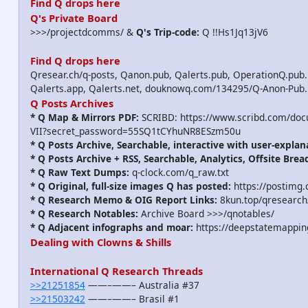
Find Q drops here
Q's Private Board
>>>/projectdcomms/ &
Q's Trip-code:
Q !!Hs1Jq13jV6
Find Q drops here
Qresear.ch/q-posts, Qanon.pub, Qalerts.pub, OperationQ.pub.
Qalerts.app, Qalerts.net, douknowq.com/134295/Q-Anon-Pub
Q Posts Archives
* Q Map & Mirrors PDF:
SCRIBD: https://www.scribd.com/do
VII?secret_password=55SQ1tCYhuNR8ESzm50u
* Q Posts Archive, Searchable, interactive with user-explan
* Q Posts Archive + RSS, Searchable, Analytics, Offsite Brea
* Q Raw Text Dumps:
q-clock.com/q_raw.txt
* Q Original, full-size images Q has posted:
https://postimg.
* Q Research Memo & OIG Report Links:
8kun.top/qresearch
* Q Research Notables:
Archive Board >>>/qnotables/
* Q Adjacent infographs and moar:
https://deepstatemappin
Dealing with Clowns & Shills
International Q Research Threads
>>21251854
——–——– Australia #37
>>21503242
——–——– Brasil #1