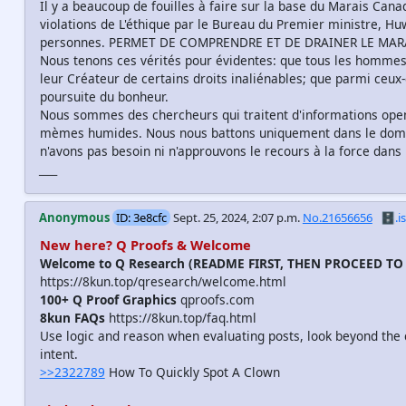
Il y a beaucoup de fouilles à faire sur la base du Marais Cana
violations de L'éthique par le Bureau du Premier ministre, Huw
personnes. PERMET DE COMPRENDRE ET DE DRAINER LE MAR
Nous tenons ces vérités pour évidentes: que tous les hommes 
leur Créateur de certains droits inaliénables; que parmi ceux-ci
poursuite du bonheur.
Nous sommes des chercheurs qui traitent d'informations open
mèmes humides. Nous nous battons uniquement dans le domai
n'avons pas besoin ni n'approuvons le recours à la force dans n
_
_
_
_
Anonymous
ID: 3e8cfc
Sept. 25, 2024, 2:07 p.m.
No.21656656
🗄️.is
New here? Q Proofs & Welcome
Welcome to Q Research (README FIRST, THEN PROCEED TO
https://8kun.top/qresearch/welcome.html
100+ Q Proof Graphics
qproofs.com
8kun FAQs
https://8kun.top/faq.html
Use logic and reason when evaluating posts, look beyond the c
intent.
>>2322789
How To Quickly Spot A Clown