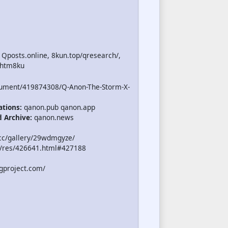
 Qposts.online, 8kun.top/qresearch/,
.htm8ku
cument/419874308/Q-Anon-The-Storm-X-
ations:
qanon.pub qanon.app
d Archive:
qanon.news
cc/gallery/29wdmgyze/
/res/426641.html#427188
gproject.com/