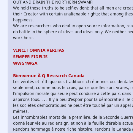
OUT AND DRAIN THE NORTHERN SWAMP!
We hold these truths to be self-evident: that all men are cre
their Creator with certain unalienable rights; that among these 
happiness.
We are researchers who deal in open-source information, 
do battle in the sphere of ideas and ideas only. We neither ne
work here.
VINCIT OMNIA VERITAS
SEMPER FIDELIS
WWG1WGA
Bienvenue À Q Research Canada
Les vérités et l'éthique des traditions chrétiennes occidental
seulement, comme nous le crois, parce qu'elles sont vraies, m
l'impulsion morale qui seule peut conduire à cette paix, dans 
aspirons tous. . . . Il y a peu d'espoir pour la démocratie s
les sociétés démocratiques ne peut être touché par un appel 
mêmes.
Les innombrables morts de la première, de la Seconde Guerre
donné leur vie au red ensign, et non à la feuille d'érable act
Rendons hommage à notre riche histoire, rendons le Canada à 