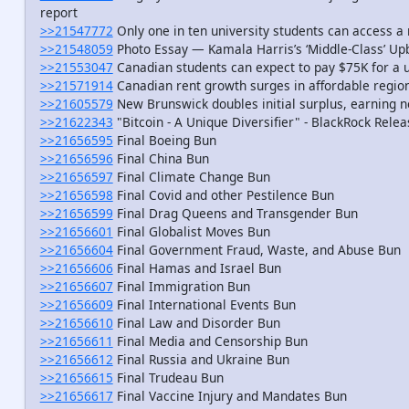
report
>>21547772
Only one in ten university students can access a 
>>21548059
Photo Essay — Kamala Harris’s ‘Middle-Class’ U
>>21553047
Canadian students can expect to pay $75K for a u
>>21571914
Canadian rent growth surges in affordable regio
>>21605579
New Brunswick doubles initial surplus, earning 
>>21622343
"Bitcoin - A Unique Diversifier" - BlackRock Rel
>>21656595
Final Boeing Bun
>>21656596
Final China Bun
>>21656597
Final Climate Change Bun
>>21656598
Final Covid and other Pestilence Bun
>>21656599
Final Drag Queens and Transgender Bun
>>21656601
Final Globalist Moves Bun
>>21656604
Final Government Fraud, Waste, and Abuse Bun
>>21656606
Final Hamas and Israel Bun
>>21656607
Final Immigration Bun
>>21656609
Final International Events Bun
>>21656610
Final Law and Disorder Bun
>>21656611
Final Media and Censorship Bun
>>21656612
Final Russia and Ukraine Bun
>>21656615
Final Trudeau Bun
>>21656617
Final Vaccine Injury and Mandates Bun