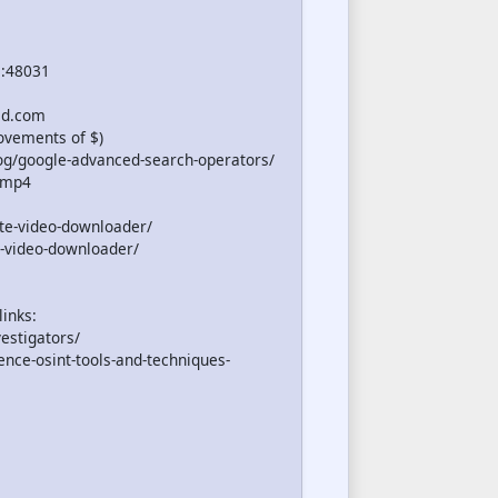
s:48031
ld.com
ovements of $)
og/google-advanced-search-operators/
o-mp4
te-video-downloader/
-video-downloader/
links:
estigators/
ence-osint-tools-and-techniques-