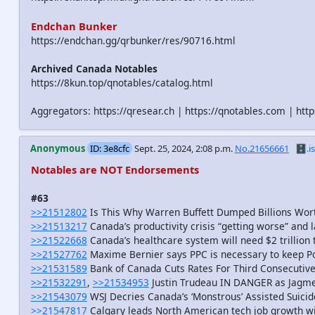
Endchan Bunker
https://endchan.gg/qrbunker/res/90716.html
Archived Canada Notables
https://8kun.top/qnotables/catalog.html
Aggregators: https://qresear.ch | https://qnotables.com | htt
Anonymous
ID: 3e8cfc
Sept. 25, 2024, 2:08 p.m.
No.21656661
🗄️.is
Notables are NOT Endorsements
#63
>>21512802
Is This Why Warren Buffett Dumped Billions Wor
>>21513217
Canada’s productivity crisis “getting worse” and l
>>21522668
Canada’s healthcare system will need $2 trillion
>>21527762
Maxime Bernier says PPC is necessary to keep Poi
>>21531589
Bank of Canada Cuts Rates For Third Consecutive
>>21532291
,
>>21534953
Justin Trudeau IN DANGER as Jagmee
>>21543079
WSJ Decries Canada’s ‘Monstrous’ Assisted Suici
>>21547817
Calgary leads North American tech job growth wit