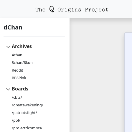
dChan
Archives
4chan
8chan/8kun
Reddit
BBSPink
Boards
/cbts/
/greatawakening/
/patriotsfight/
/pol/
/projectdcomms/