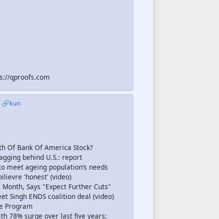
ps://qproofs.com
🔗kun
th Of Bank Of America Stock?
agging behind U.S.: report
 to meet ageing population’s needs
lievre 'honest' (video)
 Month, Says "Expect Further Cuts"
t Singh ENDS coalition deal (video)
de Program
h 78% surge over last five years: