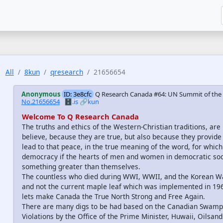
All
8kun
qresearch
21656654
Anonymous
ID: 3e8cfc
Q Research Canada #64: UN Summit of the 
No.21656654
🗄️.is
🔗kun
Welcome To Q Research Canada
The truths and ethics of the Western-Christian traditions, are i
believe, because they are true, but also because they provid
lead to that peace, in the true meaning of the word, for which we
democracy if the hearts of men and women in democratic soci
something greater than themselves.
The countless who died during WWI, WWII, and the Korean War 
and not the current maple leaf which was implemented in 1967
lets make Canada the True North Strong and Free Again.
There are many digs to be had based on the Canadian Swamp, 
Violations by the Office of the Prime Minister, Huwaii, Oilsan