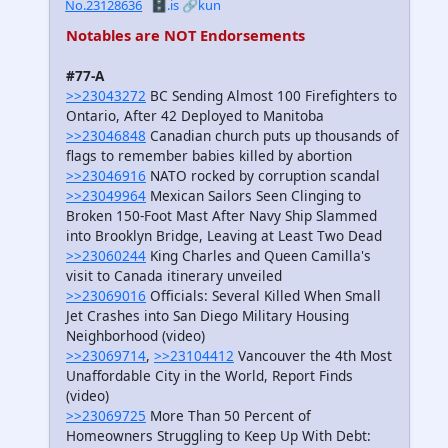
No.23128636
🗄️.is
🔗kun
Notables are NOT Endorsements
#77-A
>>23043272
BC Sending Almost 100 Firefighters to
Ontario, After 42 Deployed to Manitoba
>>23046848
Canadian church puts up thousands of
flags to remember babies killed by abortion
>>23046916
NATO rocked by corruption scandal
>>23049964
Mexican Sailors Seen Clinging to
Broken 150-Foot Mast After Navy Ship Slammed
into Brooklyn Bridge, Leaving at Least Two Dead
>>23060244
King Charles and Queen Camilla's
visit to Canada itinerary unveiled
>>23069016
Officials: Several Killed When Small
Jet Crashes into San Diego Military Housing
Neighborhood (video)
>>23069714
,
>>23104412
Vancouver the 4th Most
Unaffordable City in the World, Report Finds
(video)
>>23069725
More Than 50 Percent of
Homeowners Struggling to Keep Up With Debt: