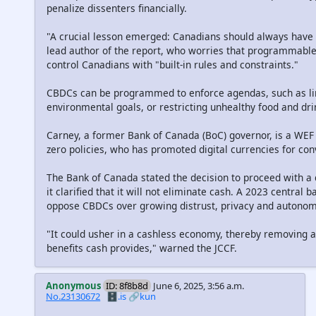
penalize dissenters financially.
"A crucial lesson emerged: Canadians should always have 
lead author of the report, who worries that programmab
control Canadians with "built-in rules and constraints."
CBDCs can be programmed to enforce agendas, such as lim
environmental goals, or restricting unhealthy food and dr
Carney, a former Bank of Canada (BoC) governor, is a WEF 
zero policies, who has promoted digital currencies for con
The Bank of Canada stated the decision to proceed with a d
it clarified that it will not eliminate cash. A 2023 centra
oppose CBDCs over growing distrust, privacy and autonom
"It could usher in a cashless economy, thereby removing a
benefits cash provides," warned the JCCF.
Anonymous
ID: 8f8b8d
June 6, 2025, 3:56 a.m.
No.23130672
🗄️.is
🔗kun