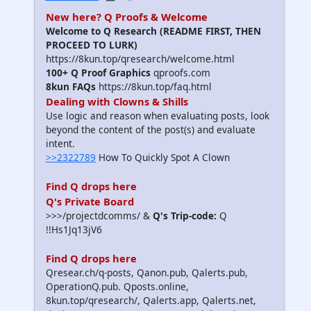
New here? Q Proofs & Welcome
Welcome to Q Research (README FIRST, THEN
PROCEED TO LURK)
https://8kun.top/qresearch/welcome.html
100+ Q Proof Graphics
qproofs.com
8kun FAQs
https://8kun.top/faq.html
Dealing with Clowns & Shills
Use logic and reason when evaluating posts, look
beyond the content of the post(s) and evaluate
intent.
>>2322789
How To Quickly Spot A Clown
Find Q drops here
Q's Private Board
>>>/projectdcomms/ &
Q's Trip-code:
Q
!!Hs1Jq13jV6
Find Q drops here
Qresear.ch/q-posts, Qanon.pub, Qalerts.pub,
OperationQ.pub. Qposts.online,
8kun.top/qresearch/, Qalerts.app, Qalerts.net,