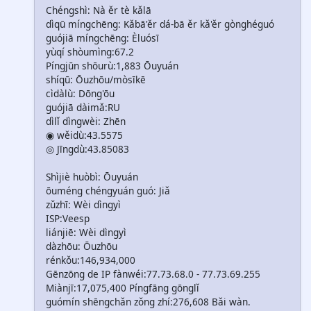
Chéngshì: Nà ěr tè kǎlā
dìqū míngchēng: Kǎbā'ěr dá-bā ěr kǎ'ěr gònghéguó
guójiā míngchēng: Èluósī
yùqí shòumìng:67.2
Píngjūn shōurù:1,883 Ōuyuán
shíqū: Ōuzhōu/mòsīkē
cìdàlù: Dōng'ōu
guójiā dàimǎ:RU
dìlǐ dìngwèi: Zhēn
◉ wěidù:43.5575
◎ Jīngdù:43.85083
Shìjiè huòbì: Ōuyuán
ōuméng chéngyuán guó: Jiǎ
zǔzhī: Wèi dìngyì
ISP:Veesp
liánjiē: Wèi dìngyì
dàzhōu: Ōuzhōu
rénkǒu:146,934,000
Gēnzōng de IP fànwéi:77.73.68.0 - 77.73.69.255
Miànjī:17,075,400 Píngfāng gōnglǐ
guómín shēngchǎn zǒng zhí:276,608 Bǎi wàn.