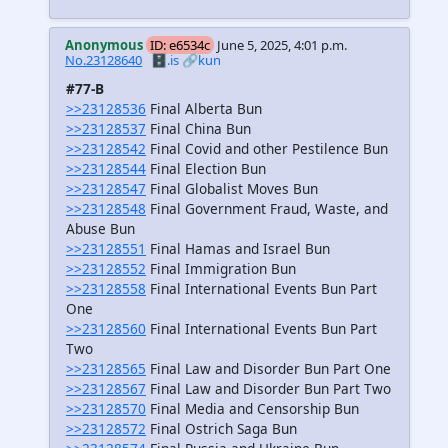
Anonymous
ID: e6534c
June 5, 2025, 4:01 p.m.
No.23128640
🗄️.is
🔗kun
#77-B
>>23128536
Final Alberta Bun
>>23128537
Final China Bun
>>23128542
Final Covid and other Pestilence Bun
>>23128544
Final Election Bun
>>23128547
Final Globalist Moves Bun
>>23128548
Final Government Fraud, Waste, and
Abuse Bun
>>23128551
Final Hamas and Israel Bun
>>23128552
Final Immigration Bun
>>23128558
Final International Events Bun Part
One
>>23128560
Final International Events Bun Part
Two
>>23128565
Final Law and Disorder Bun Part One
>>23128567
Final Law and Disorder Bun Part Two
>>23128570
Final Media and Censorship Bun
>>23128572
Final Ostrich Saga Bun