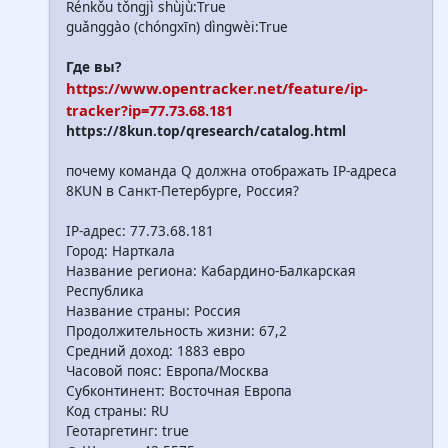
Rénkǒu tǒngjì shùjù:True
guǎnggào (chóngxīn) dìngwèi:True
Где вы?
https://www.opentracker.net/feature/ip-
tracker?ip=77.73.68.181
https://8kun.top/qresearch/catalog.html
почему команда Q должна отображать IP-адреса
8KUN в Санкт-Петербурге, Россия?
IP-адрес: 77.73.68.181
Город: Нарткала
Название региона: Кабардино-Балкарская
Республика
Название страны: Россия
Продолжительность жизни: 67,2
Средний доход: 1883 евро
Часовой пояс: Европа/Москва
Субконтинент: Восточная Европа
Код страны: RU
Геотаргетинг: true