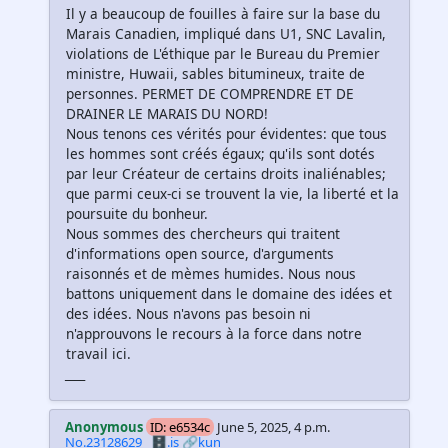
Il y a beaucoup de fouilles à faire sur la base du
Marais Canadien, impliqué dans U1, SNC Lavalin,
violations de L'éthique par le Bureau du Premier
ministre, Huwaii, sables bitumineux, traite de
personnes. PERMET DE COMPRENDRE ET DE
DRAINER LE MARAIS DU NORD!
Nous tenons ces vérités pour évidentes: que tous
les hommes sont créés égaux; qu'ils sont dotés
par leur Créateur de certains droits inaliénables;
que parmi ceux-ci se trouvent la vie, la liberté et la
poursuite du bonheur.
Nous sommes des chercheurs qui traitent
d'informations open source, d'arguments
raisonnés et de mèmes humides. Nous nous
battons uniquement dans le domaine des idées et
des idées. Nous n'avons pas besoin ni
n'approuvons le recours à la force dans notre
travail ici.
_
_
_
_
Anonymous
ID: e6534c
June 5, 2025, 4 p.m.
No.23128629
🗄️.is
🔗kun