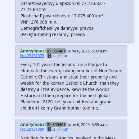
Otslezhivayemyy diapazon IP: 77.73.68.0 -
77.73.69.255
Ploshchad' poverkhnosti: 17 075 400 km²
VNP: 276 608 mln.
Demograficheskiye dannyye: pravda
(Pere)targeting reklamy: pravda
Anonymous
ID: 355461
June 6, 2025, 6:32 a.m.
No.23131079
🗄️.is
🔗kun
Every 101 years the Jesuits run a Plague to
eliminate the ever growing number of Non Roman
Catholic Christians and steal their property and
wealth for the Roman Catholic Church, then they
destroy all the evidence, Rewrite the worlds
History and then prepare for the next global
Plandemic 2120, tell your children and grand
children like my Grandmother told me.
Anonymous
ID: 355461
June 6, 2025, 6:33 a.m.
No.23131080
🗄️.is
🔗kun
3 million Roman Catholics involved in the Mass