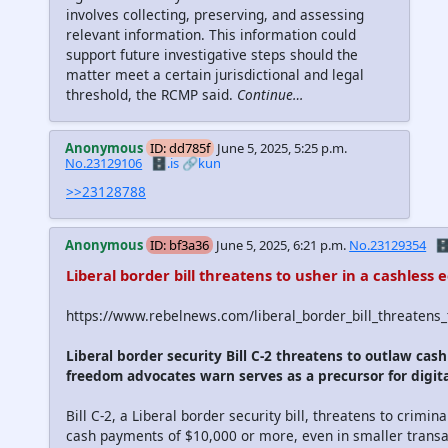
involves collecting, preserving, and assessing
relevant information. This information could
support future investigative steps should the
matter meet a certain jurisdictional and legal
threshold, the RCMP said.
Continue…
Anonymous
ID: dd785f
June 5, 2025, 5:25 p.m.
No.23129106
🗄️.is
🔗kun
>>23128788
Anonymous
ID: bf3a36
June 5, 2025, 6:21 p.m.
No.23129354
🗄
Liberal border bill threatens to usher in a cashless 
https://www.rebelnews.com/liberal_border_bill_threatens_
Liberal border security Bill C-2 threatens to outlaw ca
freedom advocates warn serves as a precursor for digita
Bill C-2, a Liberal border security bill, threatens to crimin
cash payments of $10,000 or more, even in smaller transac