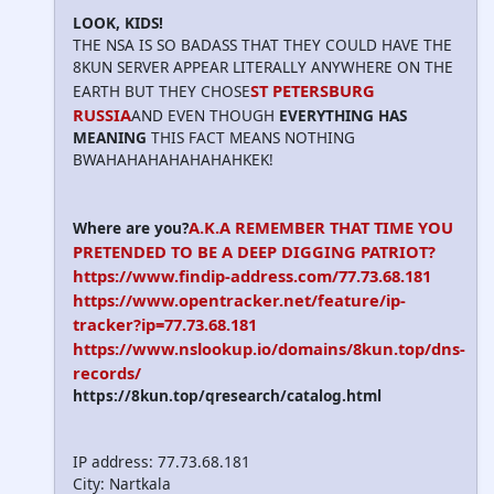
LOOK, KIDS!
THE NSA IS SO BADASS THAT THEY COULD HAVE THE
8KUN SERVER APPEAR LITERALLY ANYWHERE ON THE
ST PETERSBURG
EARTH BUT THEY CHOSE
RUSSIA
AND EVEN THOUGH
EVERYTHING HAS
MEANING
THIS FACT MEANS NOTHING
BWAHAHAHAHAHAHAHKEK!
A.K.A REMEMBER THAT TIME YOU
Where are you?
PRETENDED TO BE A DEEP DIGGING PATRIOT?
https://www.findip-address.com/77.73.68.181
https://www.opentracker.net/feature/ip-
tracker?ip=77.73.68.181
https://www.nslookup.io/domains/8kun.top/dns-
records/
https://8kun.top/qresearch/catalog.html
IP address: 77.73.68.181
City: Nartkala