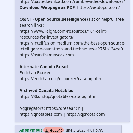
https://pastedownload.com/rumble-video-downloader/
Download Webpage as PDF:
https://webtopdf.com/
OSINT (Open Source INTelligence)
list of helpful free
search links:
https://www.i-sight.com/resources/101-osint-
resources-for-investigators/
https://intellfusion.medium.com/the-best-open-source-
intelligence-osint-tools-and-techniques-a275fb134da0
https://osintframework.com
Alternate Canada Bread
Endchan Bunker
https://endchan.org/qrbunker/catalog.html
Archived Canada Notables
https://8kun.top/qnotables/catalog.html
Aggregators: https://qresear.ch |
https://qnotables.com | https://qproofs.com
Anonymous
ID: e6534c
June 5, 2025, 4:01 p.m.