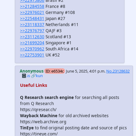
>>22975806
Brasil #2
>>21284558
France #8
>>22976021
Germany #108
>>22548431
Japan #27
>>23118337
Netherlands #11
>>22976797
QAJF #3
>>23112630
Scotland #13
>>21699204
Singapore #1
>>22970962
South Africa #14
>>22753901
UK #52
Anonymous
ID: e6534c
June 5, 2025, 4:01 p.m.
No.23128632
🗄️.is
🔗kun
Useful Links
Q Research search engine
for searching all posts
from Q Research
https://qresear.ch/
Wayback Machine
for old archived websites
https://web.archive.org
TinEye
to find original posting date and source of pics
https://tineye.com/