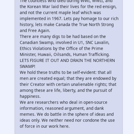
The countless who died during WWI, WWII, and
the Korean War laid their lives for the red ensign,
and not the current maple leaf which was
implemented in 1967. Lets pay homage to our rich
history, lets make Canada the True North Strong
and Free Again.
There are many digs to be had based on the
Canadian Swamp, involved in U1, SNC Lavalin,
Ethics Violations by the Office of the Prime
Minister, Huwaii, Oilsands, Human Trafficking.
LETS FIGURE IT OUT AND DRAIN THE NORTHERN
SWAMP!
We hold these truths to be self-evident: that all
men are created equal; that they are endowed by
their Creator with certain unalienable rights; that
among these are life, liberty, and the pursuit of
happiness.
We are researchers who deal in open-source
information, reasoned argument, and dank
memes. We do battle in the sphere of ideas and
ideas only. We neither need nor condone the use
of force in our work here.