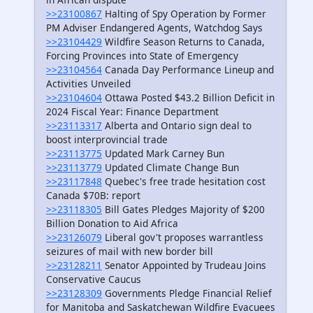
>>23100867
Halting of Spy Operation by Former
PM Adviser Endangered Agents, Watchdog Says
>>23104429
Wildfire Season Returns to Canada,
Forcing Provinces into State of Emergency
>>23104564
Canada Day Performance Lineup and
Activities Unveiled
>>23104604
Ottawa Posted $43.2 Billion Deficit in
2024 Fiscal Year: Finance Department
>>23113317
Alberta and Ontario sign deal to
boost interprovincial trade
>>23113775
Updated Mark Carney Bun
>>23113779
Updated Climate Change Bun
>>23117848
Quebec's free trade hesitation cost
Canada $70B: report
>>23118305
Bill Gates Pledges Majority of $200
Billion Donation to Aid Africa
>>23126079
Liberal gov't proposes warrantless
seizures of mail with new border bill
>>23128211
Senator Appointed by Trudeau Joins
Conservative Caucus
>>23128309
Governments Pledge Financial Relief
for Manitoba and Saskatchewan Wildfire Evacuees