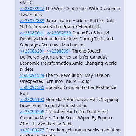
CMHC
>>23073947
The West Contending With Division on
Two Fronts
>>23077888
Ransomware Hackers Publish Data
Stolen in Nova Scotia Power Cyberattack
>>23087641
,
>>23087839
OpenAI’s o3 Model
Disobeys Human Instructions During Tests and
Sabotages Shutdown Mechanism
>>23088201
,
>>23088991
Throne Speech
Delivered by King Charles Calls for Canada’s
Economic Transformation Amid ‘Changing’ World
(video)
>>23091528
The "AI Revolution" May Take An
Unexpected Turn Into The "AI Coup"
>>23092336
Updated Covid and other Pestilence
Bun
>>23095190
Elon Musk Announces He Is Stepping
Down From Trump Administration
>>23099596
"Punished For Living Debt Free":
Canadian Man's Credit Score Wiped By Equifax
After He Avoids New Debt
>>23100277
Canadian gold miner seeks mediation
in African dispute