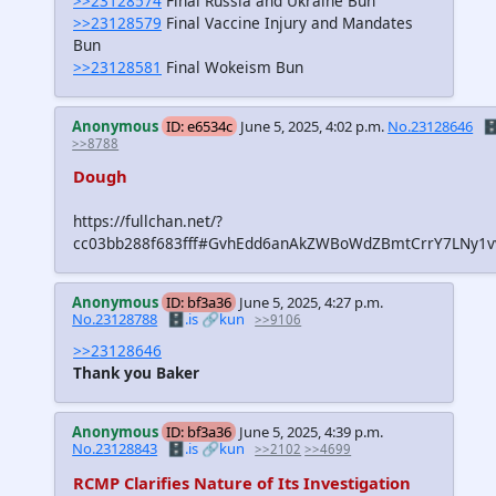
>>23128574
Final Russia and Ukraine Bun
>>23128579
Final Vaccine Injury and Mandates
Bun
>>23128581
Final Wokeism Bun
Anonymous
ID: e6534c
June 5, 2025, 4:02 p.m.
No.23128646
🗄
>>8788
Dough
https://fullchan.net/?
cc03bb288f683fff#GvhEdd6anAkZWBoWdZBmtCrrY7LNy1
Anonymous
ID: bf3a36
June 5, 2025, 4:27 p.m.
No.23128788
🗄️.is
🔗kun
>>9106
>>23128646
Thank you Baker
Anonymous
ID: bf3a36
June 5, 2025, 4:39 p.m.
No.23128843
🗄️.is
🔗kun
>>2102
>>4699
RCMP Clarifies Nature of Its Investigation