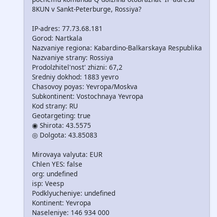
8KUN v Sankt-Peterburge, Rossiya?
IP-adres: 77.73.68.181
Gorod: Nartkala
Nazvaniye regiona: Kabardino-Balkarskaya Respublika
Nazvaniye strany: Rossiya
Prodolzhitel'nost' zhizni: 67,2
Sredniy dokhod: 1883 yevro
Chasovoy poyas: Yevropa/Moskva
Subkontinent: Vostochnaya Yevropa
Kod strany: RU
Geotargeting: true
◉ Shirota: 43.5575
◎ Dolgota: 43.85083
Mirovaya valyuta: EUR
Chlen YES: false
org: undefined
isp: Veesp
Podklyucheniye: undefined
Kontinent: Yevropa
Naseleniye: 146 934 000