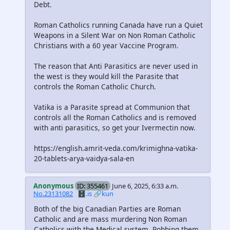
Debt.
Roman Catholics running Canada have run a Quiet
Weapons in a Silent War on Non Roman Catholic
Christians with a 60 year Vaccine Program.
The reason that Anti Parasitics are never used in
the west is they would kill the Parasite that
controls the Roman Catholic Church.
Vatika is a Parasite spread at Communion that
controls all the Roman Catholics and is removed
with anti parasitics, so get your Ivermectin now.
https://english.amrit-veda.com/krimighna-vatika-
20-tablets-arya-vaidya-sala-en
Anonymous
ID: 355461
June 6, 2025, 6:33 a.m.
No.23131082
🗄️.is
🔗kun
Both of the big Canadian Parties are Roman
Catholic and are mass murdering Non Roman
Catholics with the Medical system, Robbing them