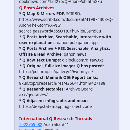
douknowq.com/134295/Q-Anon-Pub.htm8ku
Q Posts Archives
* Q Map & Mirrors PDF:
SCRIBD:
https://www.scribd.com/document/419874308/Q-
Anon-The-Storm-X-VII?
secret_password=55SQ1tCYhuNR8ESzm50u
* Q Posts Archive, Searchable, interactive with
user-explanations:
qanon.pub qanon.app
* Q Posts Archive + RSS, Searchable, Analytics,
Offsite Bread Archive:
qanon.news
* Q Raw Text Dumps:
q-clock.com/q_raw.txt
* Q Original, full-size images Q has posted:
https://postimg.cc/gallery/29wdmgyze/
* Q Research Memo & OIG Report Links:
8kun.top/qresearch/res/426641.html#427188
* Q Research Notables:
Archive Board
>>>/qnotables/
* Q Adjacent infographs and moar:
https://deepstatemappingproject.com/
International Q Research Threads
>>22959282
Australia #41