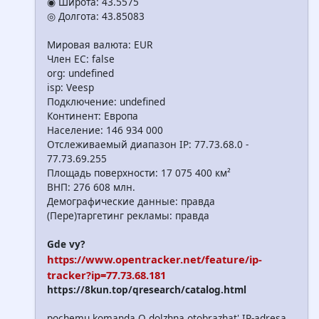
◉ Широта: 43.5575
◎ Долгота: 43.85083
Мировая валюта: EUR
Член ЕС: false
org: undefined
isp: Veesp
Подключение: undefined
Континент: Европа
Население: 146 934 000
Отслеживаемый диапазон IP: 77.73.68.0 -
77.73.69.255
Площадь поверхности: 17 075 400 км²
ВНП: 276 608 млн.
Демографические данные: правда
(Пере)таргетинг рекламы: правда
Gde vy?
https://www.opentracker.net/feature/ip-
tracker?ip=77.73.68.181
https://8kun.top/qresearch/catalog.html
pochemu komanda Q dolzhna otobrazhat' IP-adresa