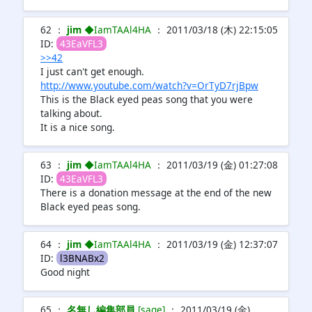
62 ：
jim
◆IamTAAl4HA
： 2011/03/18 (木) 22:15:05
ID:
43EaVFL3
>>42
I just can't get enough.
http://www.youtube.com/watch?v=OrTyD7rjBpw
This is the Black eyed peas song that you were
talking about.
It is a nice song.
63 ：
jim
◆IamTAAl4HA
： 2011/03/19 (金) 01:27:08
ID:
43EaVFL3
There is a donation message at the end of the new
Black eyed peas song.
64 ：
jim
◆IamTAAl4HA
： 2011/03/19 (金) 12:37:07
ID:
l3BNABx2
Good night
65 ：
名無し編集部員
[sage]
： 2011/03/19 (金)