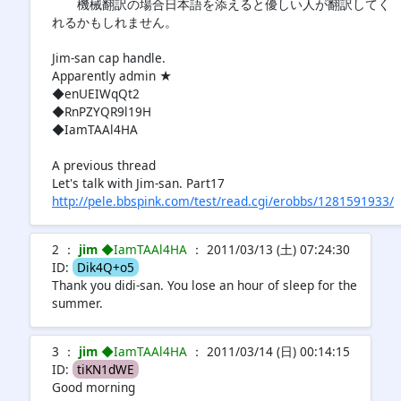
機械翻訳の場合日本語を添えると優しい人が翻訳してく
れるかもしれません。
Jim-san cap handle.
Apparently admin ★
◆enUEIWqQt2
◆RnPZYQR9l19H
◆IamTAAl4HA
A previous thread
Let's talk with Jim-san. Part17
http://pele.bbspink.com/test/read.cgi/erobbs/1281591933/
2 ：
jim
◆IamTAAl4HA
： 2011/03/13 (土) 07:24:30
ID:
Dik4Q+o5
Thank you didi-san. You lose an hour of sleep for the
summer.
3 ：
jim
◆IamTAAl4HA
： 2011/03/14 (日) 00:14:15
ID:
tiKN1dWE
Good morning