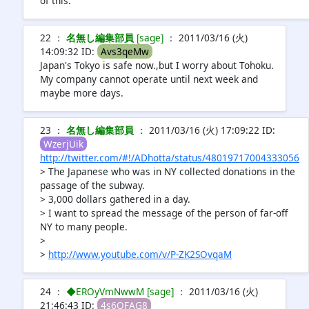
of this.
22 ：
名無し編集部員
[sage]
： 2011/03/16 (火)
14:09:32 ID:
Avs3qeMw
Japan's Tokyo is safe now.,but I worry about Tohoku.
My company cannot operate until next week and
maybe more days.
23 ：
名無し編集部員
： 2011/03/16 (火) 17:09:22 ID:
WzerjUik
http://twitter.com/#!/ADhotta/status/48019717004333056
> The Japanese who was in NY collected donations in the
passage of the subway.
> 3,000 dollars gathered in a day.
> I want to spread the message of the person of far-off
NY to many people.
>
>
http://www.youtube.com/v/P-ZK2SOvqaM
24 ：
◆EROyVmNwwM [sage]
： 2011/03/16 (火)
21:46:43 ID:
4s6QFAG8