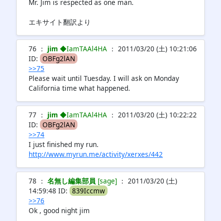
Mr. Jim is respected as one man.
エキサイト翻訳より
76 ：
jim
◆IamTAAl4HA
： 2011/03/20 (土) 10:21:06
ID:
OBFg2lAN
>>75
Please wait until Tuesday. I will ask on Monday
California time what happened.
77 ：
jim
◆IamTAAl4HA
： 2011/03/20 (土) 10:22:22
ID:
OBFg2lAN
>>74
I just finished my run.
http://www.myrun.me/activity/xerxes/442
78 ：
名無し編集部員
[sage]
： 2011/03/20 (土)
14:59:48 ID:
839Iccmw
>>76
Ok , good night jim