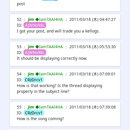
post
52 ：
jim
◆IamTAAl4HA
： 2011/03/18 (木) 04:47:27
ID:
AJWNo98L
I got your post, and will trade you a kellogs.
53 ：
jim
◆IamTAAl4HA
： 2011/03/18 (木) 05:53:30
ID:
AJWNo98L
It should be displaying correctly now.
54 ：
jim
◆IamTAAl4HA
： 2011/03/18 (木) 07:09:01
ID:
CRzDrcv1
How is that working? Is the thread displaying
properly in the subject line?
55 ：
jim
◆IamTAAl4HA
： 2011/03/18 (木) 07:39:08
ID:
CRzDrcv1
How is the song coming?