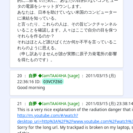
的に...節電"のために、あなたの目的のないコンピュー
タの電源をシャットダウンします。
あなたは、日本を助けていない米国のコンピューター
に凍結を知っている。
と言ったり、これらの人は、その旨ピンクチャンネル
いることを確認します。人々はここで自分の目を保つ
それらを作るのか？
それはほとんど誰ひばくだか何か不平を言っているこ
れらのように思える。
（申し訳ありませんが誰が実際に原子力発電所の影響
を得たものです）。
20 ：
自夢
◆IamTAAl4HA [sage]
： 2011/03/15 (月)
22:36:16 ID:
03VCFZ60
Good morning
21 ：
自夢
◆IamTAAl4HA [sage]
： 2011/03/15 (月) 23:38:14
This is a very nice explanation of the radiation danger that
http://m.youtube.com/#/watch?
desktop_uri=http%3A%2F%2Fwww.youtube.com%2Fwatch%
Sorry for the long url. My trackpad is broken on my laptop