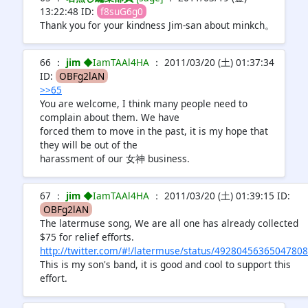
13:22:48 ID:
f8suG6g0
Thank you for your kindness Jim-san about minkch。
66 ：
jim
◆IamTAAl4HA
： 2011/03/20 (土) 01:37:34
ID:
OBFg2lAN
>>65
You are welcome, I think many people need to
complain about them. We have
forced them to move in the past, it is my hope that
they will be out of the
harassment of our 女神 business.
67 ：
jim
◆IamTAAl4HA
： 2011/03/20 (土) 01:39:15 ID:
OBFg2lAN
The latermuse song, We are all one has already collected
$75 for relief efforts.
http://twitter.com/#!/latermuse/status/49280456365047808
This is my son's band, it is good and cool to support this
effort.