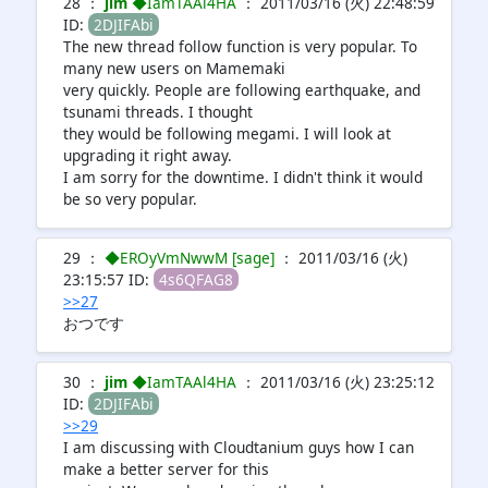
28 ：
jim
◆IamTAAl4HA
： 2011/03/16 (火) 22:48:59
ID:
2DJIFAbi
The new thread follow function is very popular. To
many new users on Mamemaki
very quickly. People are following earthquake, and
tsunami threads. I thought
they would be following megami. I will look at
upgrading it right away.
I am sorry for the downtime. I didn't think it would
be so very popular.
29 ：
◆EROyVmNwwM [sage]
： 2011/03/16 (火)
23:15:57 ID:
4s6QFAG8
>>27
おつです
30 ：
jim
◆IamTAAl4HA
： 2011/03/16 (火) 23:25:12
ID:
2DJIFAbi
>>29
I am discussing with Cloudtanium guys how I can
make a better server for this