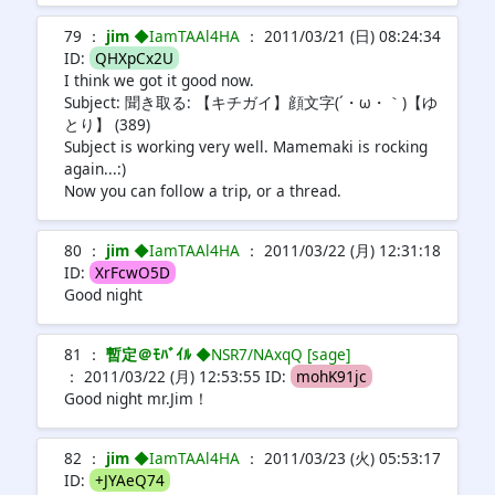
79 ：
jim
◆IamTAAl4HA
： 2011/03/21 (日) 08:24:34
ID:
QHXpCx2U
I think we got it good now.
Subject: 聞き取る: 【キチガイ】顔文字(´・ω・｀)【ゆ
とり】 (389)
Subject is working very well. Mamemaki is rocking
again...:)
Now you can follow a trip, or a thread.
80 ：
jim
◆IamTAAl4HA
： 2011/03/22 (月) 12:31:18
ID:
XrFcwO5D
Good night
81 ：
暫定＠ﾓﾊﾞｲﾙ
◆NSR7/NAxqQ [sage]
： 2011/03/22 (月) 12:53:55 ID:
mohK91jc
Good night mr.Jim！
82 ：
jim
◆IamTAAl4HA
： 2011/03/23 (火) 05:53:17
ID:
+JYAeQ74