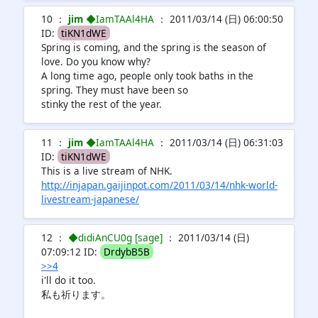
10 ：
jim
◆IamTAAl4HA
： 2011/03/14 (日) 06:00:50
ID:
tiKN1dWE
Spring is coming, and the spring is the season of
love. Do you know why?
A long time ago, people only took baths in the
spring. They must have been so
stinky the rest of the year.
11 ：
jim
◆IamTAAl4HA
： 2011/03/14 (日) 06:31:03
ID:
tiKN1dWE
This is a live stream of NHK.
http://injapan.gaijinpot.com/2011/03/14/nhk-world-
livestream-japanese/
12 ：
◆didiAnCU0g [sage]
： 2011/03/14 (日)
07:09:12 ID:
DrdybB5B
>>4
i'll do it too.
私も祈ります。