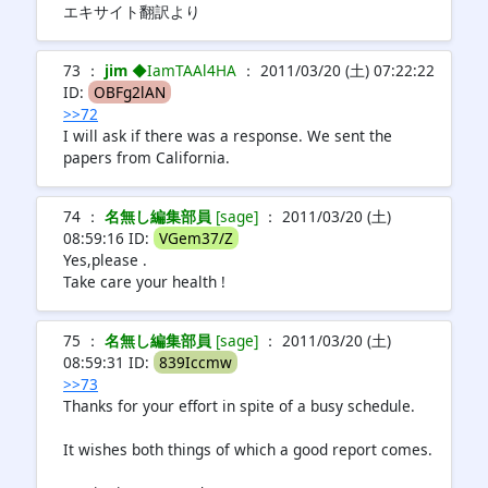
エキサイト翻訳より
73 ：
jim
◆IamTAAl4HA
： 2011/03/20 (土) 07:22:22
ID:
OBFg2lAN
>>72
I will ask if there was a response. We sent the
papers from California.
74 ：
名無し編集部員
[sage]
： 2011/03/20 (土)
08:59:16 ID:
VGem37/Z
Yes,please .
Take care your health !
75 ：
名無し編集部員
[sage]
： 2011/03/20 (土)
08:59:31 ID:
839Iccmw
>>73
Thanks for your effort in spite of a busy schedule.
It wishes both things of which a good report comes.