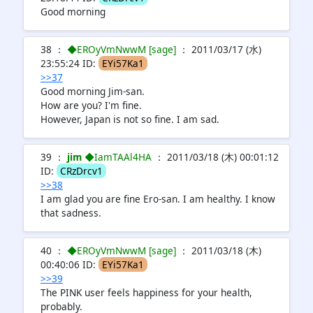
Good morning
38 ：
◆EROyVmNwwM [sage]
： 2011/03/17 (水)
23:55:24 ID:
EYi57Ka1
>>37
Good morning Jim-san.
How are you? I'm fine.
However, Japan is not so fine. I am sad.
39 ：
jim
◆IamTAAl4HA
： 2011/03/18 (木) 00:01:12
ID:
CRzDrcv1
>>38
I am glad you are fine Ero-san. I am healthy. I know
that sadness.
40 ：
◆EROyVmNwwM [sage]
： 2011/03/18 (木)
00:40:06 ID:
EYi57Ka1
>>39
The PINK user feels happiness for your health,
probably.