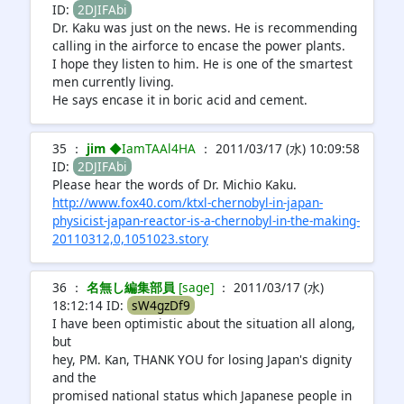
ID:
2DJIFAbi
Dr. Kaku was just on the news. He is recommending
calling in the airforce to encase the power plants.
I hope they listen to him. He is one of the smartest
men currently living.
He says encase it in boric acid and cement.
35 ：
jim
◆IamTAAl4HA
： 2011/03/17 (水) 10:09:58
ID:
2DJIFAbi
Please hear the words of Dr. Michio Kaku.
http://www.fox40.com/ktxl-chernobyl-in-japan-
physicist-japan-reactor-is-a-chernobyl-in-the-making-
20110312,0,1051023.story
36 ：
名無し編集部員
[sage]
： 2011/03/17 (水)
18:12:14 ID:
sW4gzDf9
I have been optimistic about the situation all along,
but
hey, PM. Kan, THANK YOU for losing Japan's dignity
and the
promised national status which Japanese people in