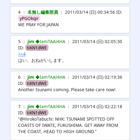
4 ：
名無し編集部員
： 2011/03/14 (日) 00:34:56 ID:
yPGOkqir
WE PRAY FOR JAPAN
5 ：
jim
◆IamTAAl4HA
： 2011/03/14 (日) 02:05:30
ID:
tiKN1dWE
>>4
はい、おねがいします。
6 ：
jim
◆IamTAAl4HA
： 2011/03/14 (日) 02:19:36
ID:
tiKN1dWE
Another tsunami coming. Please take care now!
7 ：
jim
◆IamTAAl4HA
： 2011/03/14 (日) 02:22:18
ID:
tiKN1dWE
“@HirokoTabuchi: NHK: TSUNAMI SPOTTED OFF
COASTS OF IWATE, FUKUSHIMA. GET AWAY FROM
THE COAST, HEAD TO HIGH GROUND.”