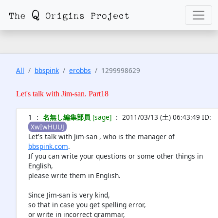
All
bbspink
erobbs
1299998629
Let's talk with Jim-san. Part18
1 ：
名無し編集部員
[sage]
： 2011/03/13 (土) 06:43:49 ID:
XwIwHUUJ
Let's talk with Jim-san , who is the manager of
bbspink.com
.
If you can write your questions or some other things in
English,
please write them in English.
Since Jim-san is very kind,
so that in case you get spelling error,
or write in incorrect grammar,