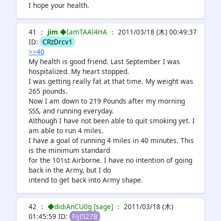
I hope your health.
41 ：
jim
◆IamTAAl4HA
： 2011/03/18 (木) 00:49:37
ID:
CRzDrcv1
>>40
My health is good friend. Last September I was
hospitalized. My heart stopped.
I was getting really fat at that time. My weight was
265 pounds.
Now I am down to 219 Pounds after my morning
SSS, and running everyday.
Although I have not been able to quit smoking yet. I
am able to run 4 miles.
I have a goal of running 4 miles in 40 minutes. This
is the minimum standard
for the 101st Airborne. I have no intention of going
back in the Army, but I do
intend to get back into Army shape.
42 ：
◆didiAnCU0g [sage]
： 2011/03/18 (木)
01:45:59 ID:
FijIS27B