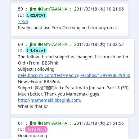
59 ：
jim
◆IamTAAl4HA
： 2011/03/18 (木) 10:21:06
ID:
CRzDrcv1
>>58
Really could use Yoko Ono singing harmony on it.
60 ：
jim
◆IamTAAl4HA
： 2011/03/18 (木) 13:02:52
ID:
CRzDrcv1
The follow thread subject is changed. It is much better.
Old->From: BBSPink
Subject: Following
pele.bbspink.com/test/read.cgi/erobbs/1299998629/l50
New->From: BBSPink
Subject: 閨槭″蜿悶ｋ:Let's talk with Jim-san. Part18 (59)
Much better. Thank you Mamemaki guys.
http://mamemaki.bbspink.com/
What is that k?
61 ：
jim
◆IamTAAl4HA
： 2011/03/18 (木) 21:51:56
ID:
43EaVFL3
Good morning