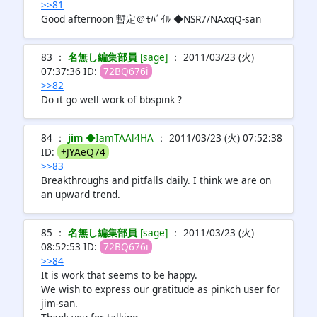
>>81
Good afternoon 暫定＠ﾓﾊﾞｲﾙ ◆NSR7/NAxqQ-san
83 ：
名無し編集部員
[sage]
： 2011/03/23 (火)
07:37:36 ID:
72BQ676i
>>82
Do it go well work of bbspink ?
84 ：
jim
◆IamTAAl4HA
： 2011/03/23 (火) 07:52:38
ID:
+JYAeQ74
>>83
Breakthroughs and pitfalls daily. I think we are on
an upward trend.
85 ：
名無し編集部員
[sage]
： 2011/03/23 (火)
08:52:53 ID:
72BQ676i
>>84
It is work that seems to be happy.
We wish to express our gratitude as pinkch user for
jim-san.