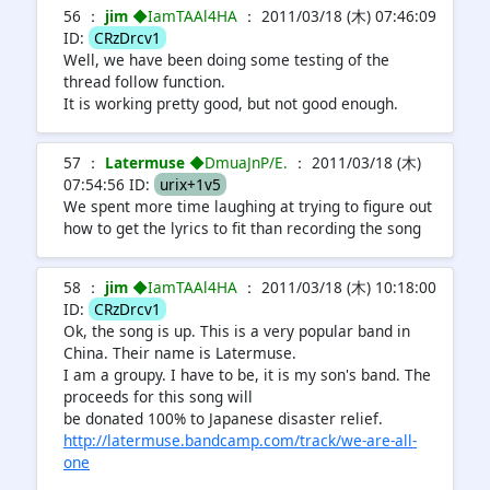
56 ：
jim
◆IamTAAl4HA
： 2011/03/18 (木) 07:46:09
ID:
CRzDrcv1
Well, we have been doing some testing of the
thread follow function.
It is working pretty good, but not good enough.
57 ：
Latermuse
◆DmuaJnP/E.
： 2011/03/18 (木)
07:54:56 ID:
urix+1v5
We spent more time laughing at trying to figure out
how to get the lyrics to fit than recording the song
58 ：
jim
◆IamTAAl4HA
： 2011/03/18 (木) 10:18:00
ID:
CRzDrcv1
Ok, the song is up. This is a very popular band in
China. Their name is Latermuse.
I am a groupy. I have to be, it is my son's band. The
proceeds for this song will
be donated 100% to Japanese disaster relief.
http://latermuse.bandcamp.com/track/we-are-all-
one