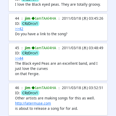
I love the Black eyed peas. They are totally groovy.
44 ：
jim
◆IamTAAl4HA
： 2011/03/18 (木) 03:45:26
ID:
CRzDrcv1
>>42
Do you have a link to the song?
45 ：
jim
◆IamTAAl4HA
： 2011/03/18 (木) 03:48:49
ID:
CRzDrcv1
>>44
The Black eyed Peas are an excellent band, and I
just love the curves
on that Fergie.
46 ：
jim
◆IamTAAl4HA
： 2011/03/18 (木) 03:52:51
ID:
CRzDrcv1
Other artists are making songs for this as well.
http://latermuse.com
is about to release a song for for aid.