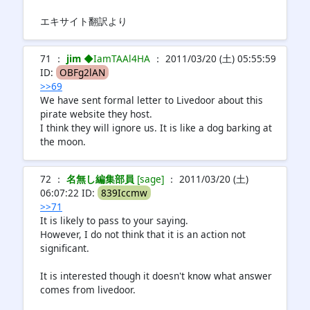
エキサイト翻訳より
71 ：
jim
◆IamTAAl4HA
： 2011/03/20 (土) 05:55:59
ID:
OBFg2lAN
>>69
We have sent formal letter to Livedoor about this
pirate website they host.
I think they will ignore us. It is like a dog barking at
the moon.
72 ：
名無し編集部員
[sage]
： 2011/03/20 (土)
06:07:22 ID:
839Iccmw
>>71
It is likely to pass to your saying.
However, I do not think that it is an action not
significant.
It is interested though it doesn't know what answer
comes from livedoor.