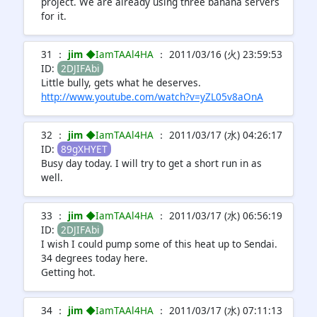
project. We are already using three banana servers
for it.
31 ：
jim
◆IamTAAl4HA
： 2011/03/16 (火) 23:59:53
ID:
2DJIFAbi
Little bully, gets what he deserves.
http://www.youtube.com/watch?v=yZL05v8aOnA
32 ：
jim
◆IamTAAl4HA
： 2011/03/17 (水) 04:26:17
ID:
89gXHYET
Busy day today. I will try to get a short run in as
well.
33 ：
jim
◆IamTAAl4HA
： 2011/03/17 (水) 06:56:19
ID:
2DJIFAbi
I wish I could pump some of this heat up to Sendai.
34 degrees today here.
Getting hot.
34 ：
jim
◆IamTAAl4HA
： 2011/03/17 (水) 07:11:13