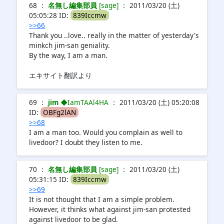
68 ：
名無し編集部員
[sage]
： 2011/03/20 (土)
05:05:28 ID:
839Iccmw
>>66
Thank you ..love.. really in the matter of yesterday's
minkch jim-san geniality.
By the way, I am a man.
エキサイト翻訳より
69 ：
jim
◆IamTAAl4HA
： 2011/03/20 (土) 05:20:08
ID:
OBFg2lAN
>>68
I am a man too. Would you complain as well to
livedoor? I doubt they listen to me.
70 ：
名無し編集部員
[sage]
： 2011/03/20 (土)
05:31:15 ID:
839Iccmw
>>69
It is not thought that I am a simple problem.
However, it thinks what against jim-san protested
against livedoor to be glad.