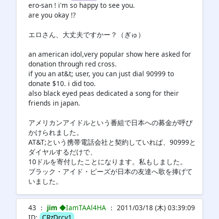
ero-san ! i'm so happy to see you.
are you okay !?
エロさん、大丈夫ですかー？（ぎゅ）
an american idol,very popular show here asked for
donation through red cross.
if you an at&t; user, you can just dial 90999 to
donate $10. i did too.
also black eyed peas dedicated a song for their
friends in japan.
アメリカンアイドルという番組で日本への募金が呼び
かけられました。
AT&T;という携帯電話会社と契約していれば、90999と
ダイヤルするだけで、
10ドルを寄付したことになります。私もしました。
ブラック・アイド・ピーズが日本の友達へ歌を捧げて
いました。
43 ：
jim
◆IamTAAl4HA
： 2011/03/18 (木) 03:39:09
ID:
CRzDrcv1