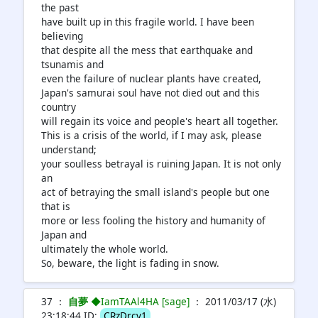
the past
have built up in this fragile world. I have been
believing
that despite all the mess that earthquake and
tsunamis and
even the failure of nuclear plants have created,
Japan's samurai soul have not died out and this
country
will regain its voice and people's heart all together.
This is a crisis of the world, if I may ask, please
understand;
your soulless betrayal is ruining Japan. It is not only
an
act of betraying the small island's people but one
that is
more or less fooling the history and humanity of
Japan and
ultimately the whole world.
So, beware, the light is fading in snow.
37 ：
自夢
◆IamTAAl4HA [sage]
： 2011/03/17 (水)
23:18:44 ID:
CRzDrcv1