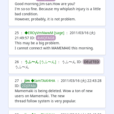
Good morning Jim-san.How are you?
I'm so-so fine. Because my whiplash injury is a little
bad condition.
However, probably, it is not problem.
25 ：
◆EROyVmNwwM [sage]
： 2011/03/16 (火)
21:49:57 ID:
4s6QFAG8
This may be a big problem.
I cannot connect with MAMEMAKI this morning.
26 ：
うふ〜ん
[うふ〜ん]
： うふ〜ん ID:
DELETED
うふ〜ん
27 ：
jim
◆IamTAAl4HA
： 2011/03/16 (火) 22:43:28
ID:
2DJIFAbi
Mamemaki is being deleted. Wow a ton of new
users on Mamemaki. The new
thread follow system is very popular.