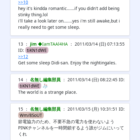
>>10
hey it's kindda romantic......if you didn't add being
stinky thing.lol
i'll take a look later on.......yes i'm still awake,but i
really need to get some sleep.
13 ：
jim
◆IamTAAl4HA
： 2011/03/14 (日) 07:13:55
ID:
tiKN1dWE
>>12
Get some sleep Didi-san. Enjoy the nightingales.
14 ：
名無し編集部員
： 2011/03/14 (日) 08:22:45 ID:
tiKN1dWE
🧦
The world is a strange place.
15 ：
名無し編集部員
： 2011/03/15 (月) 10:31:51 ID:
Wm/8SoUT
節電協力のため、不要不急の電力を使わないよう
PINKチャンネルを一時閉鎖するよう誰がジムにいって
くれ