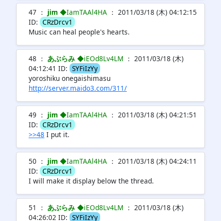
47 ：
jim
◆IamTAAl4HA
： 2011/03/18 (木) 04:12:15
ID:
CRzDrcv1
Music can heal people's hearts.
48 ：
あぶらみ
◆iEOd8Lv4LM
： 2011/03/18 (木)
04:12:41 ID:
SYFiIzYy
yoroshiku onegaishimasu
http://server.maido3.com/311/
49 ：
jim
◆IamTAAl4HA
： 2011/03/18 (木) 04:21:51
ID:
CRzDrcv1
>>48
I put it.
50 ：
jim
◆IamTAAl4HA
： 2011/03/18 (木) 04:24:11
ID:
CRzDrcv1
I will make it display below the thread.
51 ：
あぶらみ
◆iEOd8Lv4LM
： 2011/03/18 (木)
04:26:02 ID:
SYFiIzYy