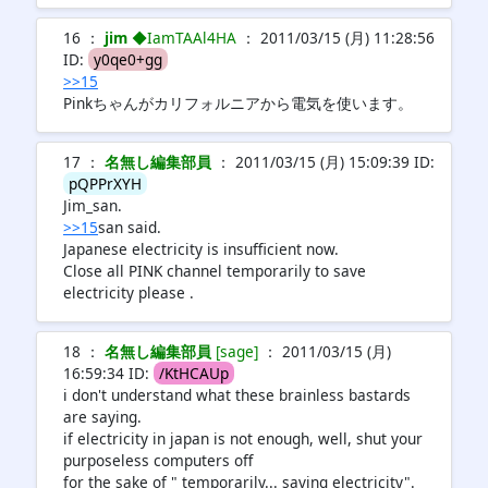
16 ：
jim
◆IamTAAl4HA
： 2011/03/15 (月) 11:28:56
ID:
y0qe0+gg
>>15
Pinkちゃんがカリフォルニアから電気を使います。
17 ：
名無し編集部員
： 2011/03/15 (月) 15:09:39 ID:
pQPPrXYH
Jim_san.
>>15
san said.
Japanese electricity is insufficient now.
Close all PINK channel temporarily to save
electricity please .
18 ：
名無し編集部員
[sage]
： 2011/03/15 (月)
16:59:34 ID:
/KtHCAUp
i don't understand what these brainless bastards
are saying.
if electricity in japan is not enough, well, shut your
purposeless computers off
for the sake of " temporarily... saving electricity".